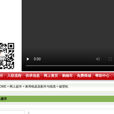
示
入驻流程
供求信息
网上黄页
购物车
免费商城
帮助中心
OME
>
网上超市
>
家用电器及配件与线缆
>
破壁机
上超市