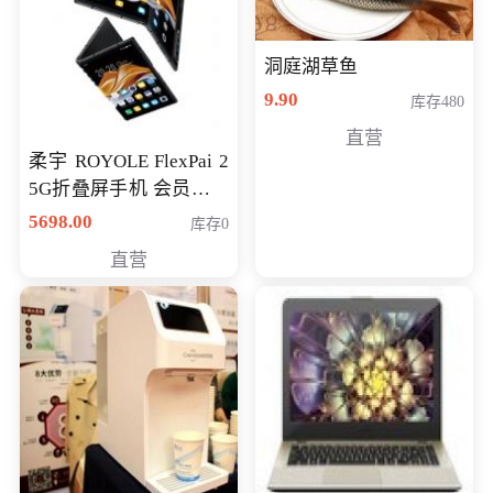
洞庭湖草鱼
9.90
库存480
直营
柔宇 ROYOLE FlexPai 2
5G折叠屏手机 会员专享
购买价格 4998元
5698.00
库存0
直营