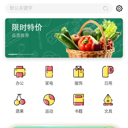
默认关键字
办公
家电
服饰
日用
蔬果
运动
书籍
文具