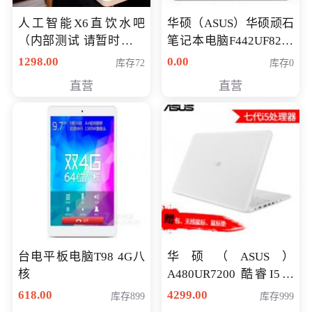
人工智能X6直饮水吧
华硕（ASUS）华硕顽石
（内部测试 请暂时不要
笔记本电脑F442UF8250
购买）
八代独显轻薄办公商务
1298.00
0.00
库存72
库存0
游戏笔记本 火爆推荐
直营
直营
台电平板电脑T98 4G八
华硕（ASUS）
核
A480UR7200 酷睿I5超
薄学生办公游戏独显笔
618.00
4299.00
库存899
库存999
记本电脑 金色 I5-7200