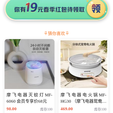
猜你喜欢
摩飞电器灭蚊灯MF-
摩飞电器电火锅MF-
6060 会员专享价68元
HG30 （摩飞电器鸳鸯锅
MF-HG30 ） 会员专享价
98.00
469.00
库存100
库存100