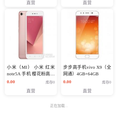
直营
直营
NV930-2G独
小米（MI） 小米 红米
步步高手机vivo X9（全
note5A 手机 樱花粉高配
网通）4GB+64GB
版 全网通(3G+32G)
0.00
0.00
库存0
库存0
直营
直营
正在加载...