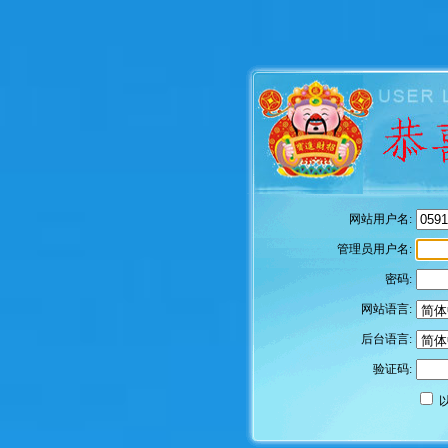
网站用户名:
管理员用户名:
密码:
网站语言:
后台语言:
验证码: