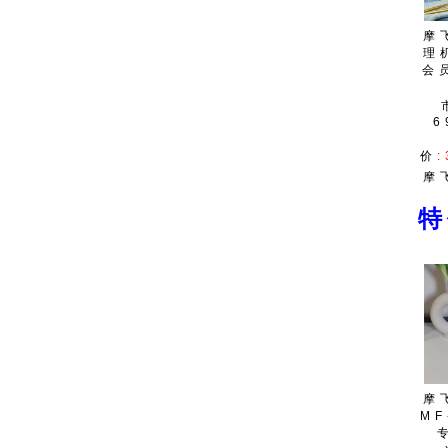
摩
理
会
6
价
:
摩
摩
MF