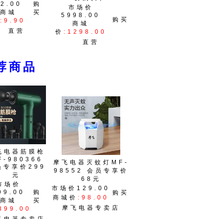
12.00
购
市场价
商城
买
5998.00
购买
:9.90
商城
直营
价
:1298.00
直营
商品
飞电器筋膜枪
F-980366
摩飞电器灭蚊灯MF-
员专享价299
98552 会员专享价
元
68元
市场价
市场价129.00
99.00
购
购买
商城价
:98.00
商城
买
摩飞电器专卖店
399.00