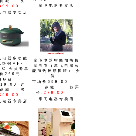
商城
买
摩飞电器专卖店
399.00
飞电器专卖店
飞电器多功能
摩飞电器智能加热按
电热锅MF-
摩围巾（摩飞电器智
2C 会员专享
能加热按摩围脖） 会
价269元
员...
市场价
市场价699.00
19.00
购
购买
商城
商城
买
价
:279.00
399.00
摩飞电器专卖店
飞电器专卖店