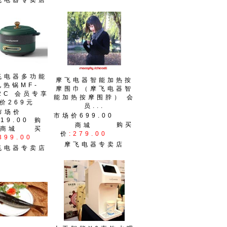
飞电器专卖店
飞电器多功能
摩飞电器智能加热按
电热锅MF-
摩围巾（摩飞电器智
2C 会员专享
能加热按摩围脖） 会
价269元
员...
市场价
市场价699.00
19.00
购
购买
商城
商城
买
价
:279.00
399.00
摩飞电器专卖店
飞电器专卖店