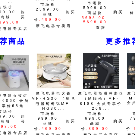
元
市场价
市场价
市场价
5999.00
2399.00
99.00
购
购买
购买
价
商城价
商城
商城
买
5698.00-
价
:499.00
5698.00
399.00
摩飞电器专卖店
直营
飞电器专卖店
推荐商品 更多推荐
摩飞电器电火锅
摩飞电器筋膜冲击仪
摩
飞电器灭蚊灯
M
MF-HG30 （摩飞
（筋膜枪）MF-
-6060 会员
会
电器鸳鸯锅MF-
8188 会员专享价
专享价68元
HG30...
268...
市场价
市场价
市场价
99.00
购
999.00
699.00
7
购买
购买
商城
买
商城
商城
:98.00
价
:469.00
价
:399.00
价
:
飞电器专卖店