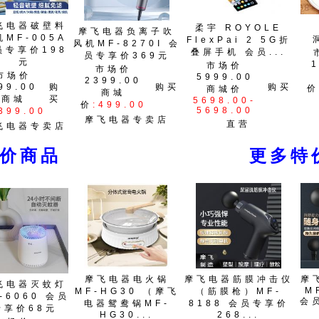
飞电器破壁料
柔宇 ROYOLE
摩飞电器负离子吹
机MF-005A
FlexPai 2 5G折
风机MF-8270I 会
员专享价198
叠屏手机 会员...
员专享价369元
元
市场价
市场价
市场价
5999.00
2399.00
99.00
购
购买
购买
价
商城价
商城
商城
买
5698.00-
价
:499.00
5698.00
399.00
摩飞电器专卖店
直营
飞电器专卖店
特价商品
更多特
摩飞电器电火锅
摩飞电器筋膜冲击仪
摩
飞电器灭蚊灯
M
MF-HG30 （摩飞
（筋膜枪）MF-
-6060 会员
会
电器鸳鸯锅MF-
8188 会员专享价
专享价68元
HG30...
268...