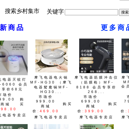
搜索乡村集市
关键字
最新商品
更多商
摩飞电器电火锅
摩飞电器筋膜冲击仪
摩
飞电器灭蚊灯
M
MF-HG30 （摩飞
（筋膜枪）MF-
-6060 会员
会
电器鸳鸯锅MF-
8188 会员专享价
专享价68元
HG30...
268...
市场价
市场价
市场价
99.00
购
999.00
699.00
7
购买
购买
商城
买
商城
商城
:98.00
价
:469.00
价
:399.00
价
:
飞电器专卖店
摩飞电器专卖店
摩飞电器专卖店
摩