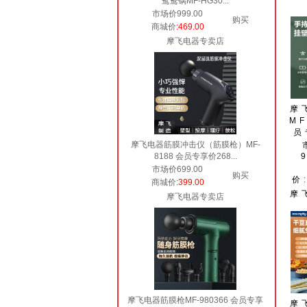
鸳鸯锅MF-HG30...
市场价999.00
购买
商城价
:469.00
摩飞电器专卖店
摩
MF
员
摩飞电器筋膜冲击仪（筋膜枪）MF-
8188 会员专享价268...
市场价699.00
购买
价
商城价
:399.00
摩
摩飞电器专卖店
摩飞电器筋膜枪MF-980366 会员专享
摩