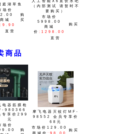
人工智能X6直饮水吧
洞庭湖草鱼
（内部测试 请暂时不
市场价
要购买）
12.00
购
市场价
商城
买
5998.00
购买
:9.90
商城
直营
价
:1298.00
直营
商品
飞电器筋膜枪
F-980366
摩飞电器灭蚊灯MF-
员专享价299
98552 会员专享价
元
68元
市场价
市场价129.00
99.00
购
购买
商城价
:98.00