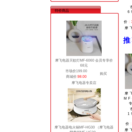
特价商品
6
价
:
摩
摩飞电器灭蚊灯MF-6060 会员专享价
68元
市场价199.00
购买
商城价
:98.00
摩飞电器专卖店
摩
MF
1
价
摩飞电器电火锅MF-HG30 （摩飞电器
摩