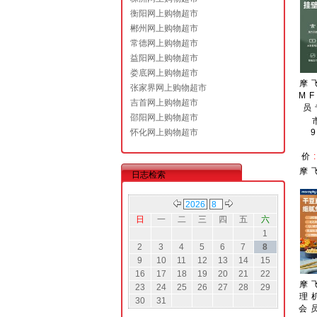
衡阳网上购物超市
郴州网上购物超市
常德网上购物超市
益阳网上购物超市
娄底网上购物超市
摩
张家界网上购物超市
MF
吉首网上购物超市
员
邵阳网上购物超市
怀化网上购物超市
价
摩
日志检索
日
一
二
三
四
五
六
1
2
3
4
5
6
7
8
9
10
11
12
13
14
15
16
17
18
19
20
21
22
摩
23
24
25
26
27
28
29
理
30
31
会