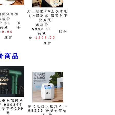
人工智能X6直饮水吧
洞庭湖草鱼
（内部测试 请暂时不
市场价
要购买）
12.00
购
市场价
商城
买
5998.00
购买
:9.90
商城
直营
价
:1298.00
直营
价商品
飞电器筋膜枪
F-980366
摩飞电器灭蚊灯MF-
员专享价299
98552 会员专享价
元