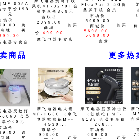
摩飞电器负离子吹
机MF-005A
FlexPai 2 5G折
风机MF-8270I 会
员专享价198
叠屏手机 会员...
员专享价369元
元
市场价
市场价
市场价
5999.00
2399.00
99.00
购
购买
购买
价
商城价
商城
商城
买
5698.00-
价
:499.00
5698.00
399.00
摩飞电器专卖店
直营
飞电器专卖店
热卖商品 更多热卖
摩飞电器电火锅
摩飞电器筋膜冲击仪
摩
飞电器灭蚊灯
M
MF-HG30 （摩飞
（筋膜枪）MF-
-6060 会员
会
电器鸳鸯锅MF-
8188 会员专享价
专享价68元
HG30...
268...
市场价
市场价
市场价
99.00
购
999.00
699.00
7
购买
购买
商城
买