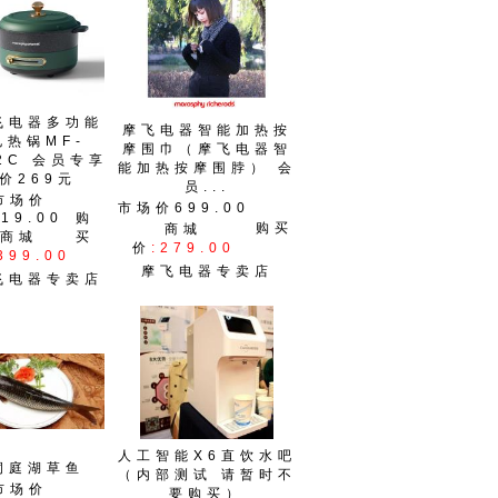
飞电器多功能
摩飞电器智能加热按
电热锅MF-
摩围巾（摩飞电器智
2C 会员专享
能加热按摩围脖） 会
价269元
员...
市场价
市场价699.00
19.00
购
购买
商城
商城
买
价
:279.00
399.00
摩飞电器专卖店
飞电器专卖店
人工智能X6直饮水吧
洞庭湖草鱼
（内部测试 请暂时不
市场价
要购买）