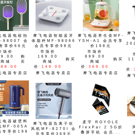
摩
飞电器电蚊拍
摩飞电器智能蓝牙
摩飞电器养生壶MF-
-98007 会
体脂秤MF-98066
YSH-A1 会员专享
20
专享价66元
会员专享价98元
价198元
市场价
市场价
市场价
99.00
购
169.00
899.00
购买
购买
11
商城
买
商城
商城
:88.00
价
:149.00
价
:369.00
价
:
飞电器专卖店
摩飞电器专卖店
摩飞电器专卖店
摩
飞电器破壁料
柔宇 ROYOLE
摩飞电器负离子吹
机MF-005A
FlexPai 2 5G折
风机MF-8270I 会
员专享价198
叠屏手机 会员...
员专享价369元