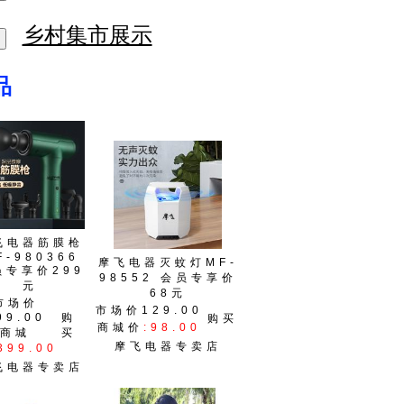
乡村集市展示
品
飞电器筋膜枪
F-980366
摩飞电器灭蚊灯MF-
员专享价299
98552 会员专享价
元
68元
市场价
市场价129.00
99.00
购
购买
商城价
:98.00
商城
买
摩飞电器专卖店
399.00
飞电器专卖店