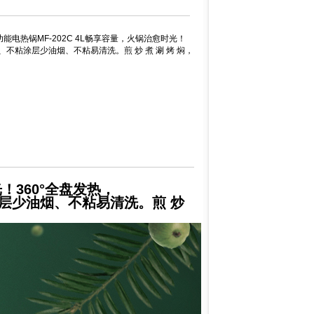
功能电热锅MF-202C 4L畅享容量，火锅治愈时光！
不粘涂层少油烟、不粘易清洗。煎 炒 煮 涮 烤 焖，
！360°全盘发热，
层少油烟、不粘易清洗。煎 炒