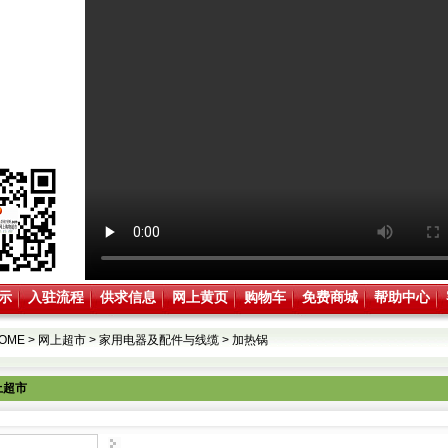
示
入驻流程
供求信息
网上黄页
购物车
免费商城
帮助中心
OME
>
网上超市
>
家用电器及配件与线缆
>
加热锅
上超市