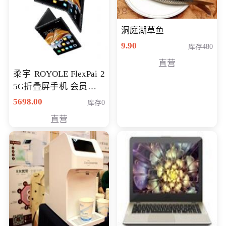
洞庭湖草鱼
9.90
库存480
直营
柔宇 ROYOLE FlexPai 2
5G折叠屏手机 会员专享
购买价格 4998元
5698.00
库存0
直营