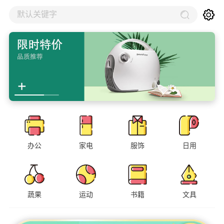
默认关键字
办公
家电
服饰
日用
蔬果
运动
书籍
文具