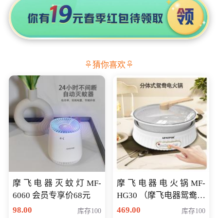
猜你喜欢
摩飞电器灭蚊灯MF-
摩飞电器电火锅MF-
6060 会员专享价68元
HG30 （摩飞电器鸳鸯锅
MF-HG30 ） 会员专享价
98.00
469.00
库存100
库存100