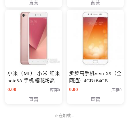
直营
直营
NV930-2G独
小米（MI） 小米 红米
步步高手机vivo X9（全
note5A 手机 樱花粉高配
网通）4GB+64GB
版 全网通(3G+32G)
0.00
0.00
库存0
库存0
直营
直营
正在加载...