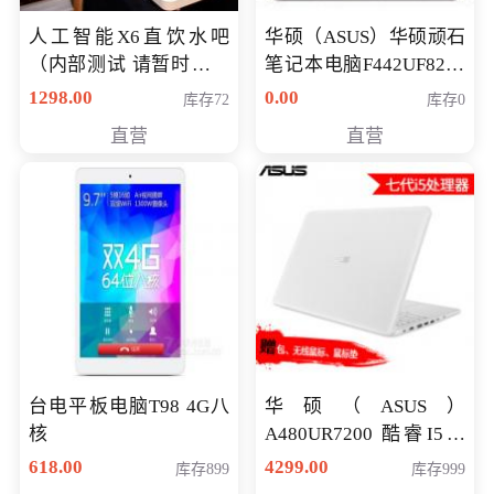
人工智能X6直饮水吧
华硕（ASUS）华硕顽石
（内部测试 请暂时不要
笔记本电脑F442UF8250
购买）
八代独显轻薄办公商务
1298.00
0.00
库存72
库存0
游戏笔记本 火爆推荐
直营
直营
台电平板电脑T98 4G八
华硕（ASUS）
核
A480UR7200 酷睿I5超
薄学生办公游戏独显笔
618.00
4299.00
库存899
库存999
记本电脑 金色 I5-7200