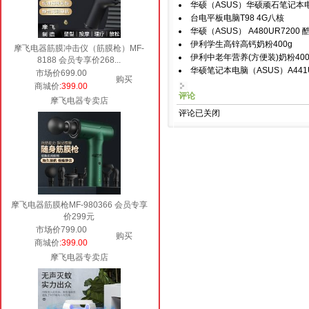
华硕（ASUS）华硕顽石笔记本电
台电平板电脑T98 4G八核
华硕（ASUS） A480UR7200
伊利学生高锌高钙奶粉400g
摩飞电器筋膜冲击仪（筋膜枪）MF-
伊利中老年营养(方便装)奶粉400
8188 会员专享价268...
华硕笔记本电脑（ASUS）A441UV7
市场价699.00
购买
商城价
:399.00
评论
摩飞电器专卖店
评论已关闭
摩飞电器筋膜枪MF-980366 会员专享
价299元
市场价799.00
购买
商城价
:399.00
摩飞电器专卖店