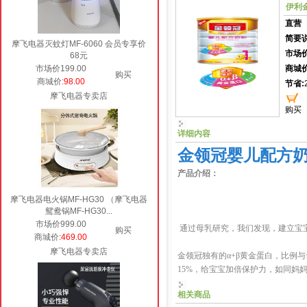
伊利金
直营
简要说
摩飞电器灭蚊灯MF-6060 会员专享价
市场价
68元
市场价199.00
商城价
购买
商城价
:98.00
节省:
摩飞电器专卖店
购买
详细内容
金领冠婴儿配方奶粉(
产品介绍：
摩飞电器电火锅MF-HG30 （摩飞电器
鸳鸯锅MF-HG30...
市场价999.00
通过母乳研究，我们发现，建立宝
购买
商城价
:469.00
摩飞电器专卖店
金领冠独有的α+β黄金蛋白，比例与
15%，给宝宝加倍保护力，如同妈
相关商品