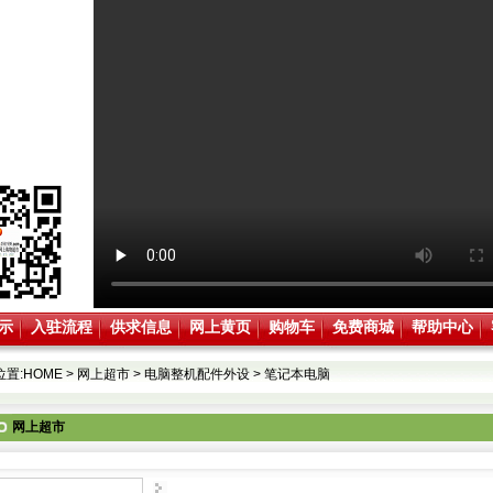
示
入驻流程
供求信息
网上黄页
购物车
免费商城
帮助中心
位置:
HOME
>
网上超市
>
电脑整机配件外设
>
笔记本电脑
网上超市