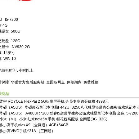
U I5-7200
 4G
械硬盘 500G
硬盘 128G
显卡 NV930-2G
 14英寸
 WIN 10
池待机时间5小时以上
后保障 华硕官方售后服务站 全国各网点 保修期内 免费维修
关商品
柔宇 ROYOLE FlexPai 2 5G折叠屏手机 会员专享购买价格 4998元
华硕（ASUS）华硕顽石笔记本电脑F442UF8250八代独显轻薄办公商务游戏笔记本 
华硕（ASUS） A480UR7200 酷睿I5超薄学生办公游戏独显笔记本电脑 金色 I5-7200 
小米（MI） 小米 红米note5A 手机 樱花粉高配版 全网通(3G+32G)
步步高手机vivo X9（全网通）4GB+64GB
步步高VIVO手机Y31A （三网通）