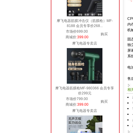
CP
摩飞电器筋膜冲击仪（筋膜枪）MF-
内存
8188 会员专享价268...
机
市场价699.00
购买
商城价
:399.00
固态
摩飞电器专卖店
独立
屏幕
系统
电
售
摩飞电器筋膜枪MF-980366 会员专享
相
价299元
市场价799.00
购买
商城价
:399.00
摩飞电器专卖店