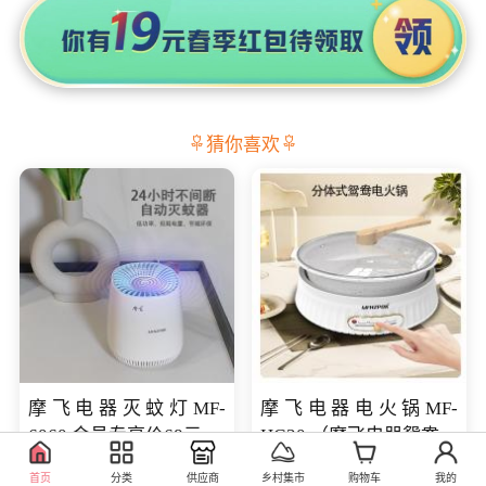
猜你喜欢
摩飞电器灭蚊灯MF-
摩飞电器电火锅MF-
6060 会员专享价68元
HG30 （摩飞电器鸳鸯锅
MF-HG30 ） 会员专享价
98.00
469.00
库存100
库存100
首页
分类
供应商
乡村集市
购物车
我的