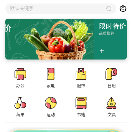
默认关键字
办公
家电
服饰
日用
蔬果
运动
书籍
文具