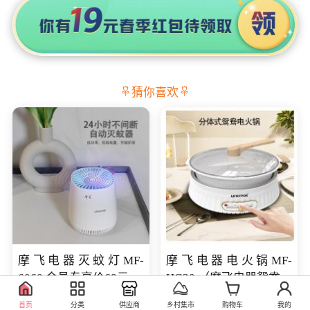
猜你喜欢
摩飞电器灭蚊灯MF-
摩飞电器电火锅MF-
6060 会员专享价68元
HG30 （摩飞电器鸳鸯锅
MF-HG30 ） 会员专享价
98.00
469.00
库存100
库存100
首页
分类
供应商
乡村集市
购物车
我的