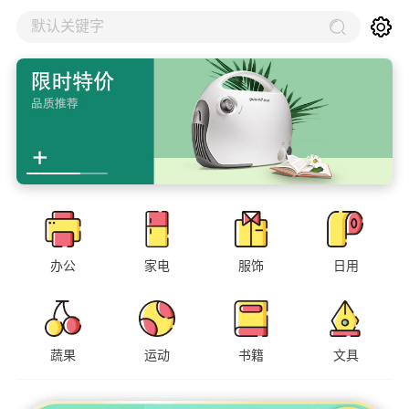
默认关键字
办公
家电
服饰
日用
蔬果
运动
书籍
文具