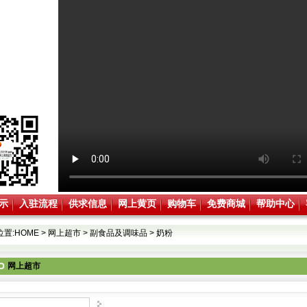
示
入驻流程
供求信息
网上黄页
购物车
免费商城
帮助中心
位置:
HOME
>
网上超市
>
副食品及调味品
>
奶粉
网上超市