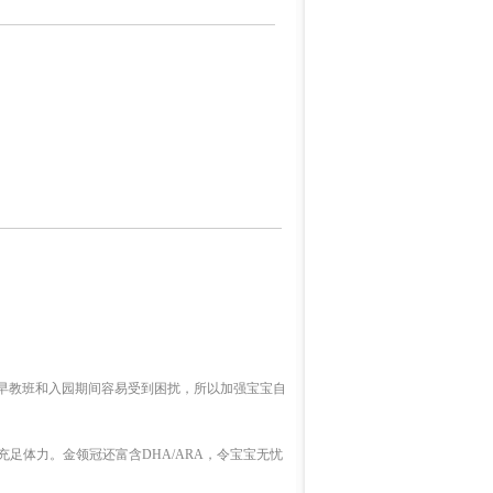
早教班和入园期间容易受到困扰，所以加强宝宝自
充足体力。金领冠还富含DHA/ARA，令宝宝无忧