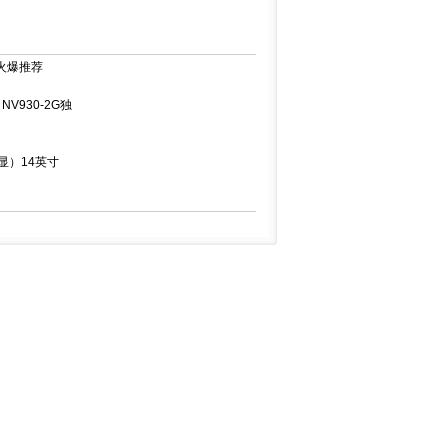
 火爆推荐
NV930-2G独
独显）14英寸