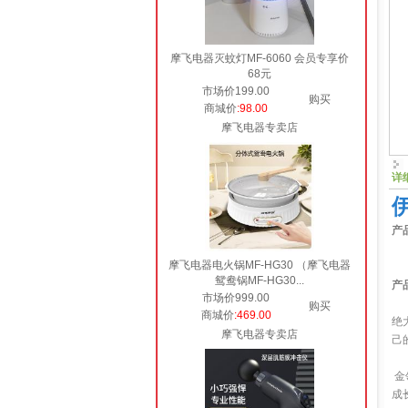
摩飞电器灭蚊灯MF-6060 会员专享价
68元
市场价199.00
购买
商城价
:98.00
摩飞电器专卖店
详
产
摩飞电器电火锅MF-HG30 （摩飞电器
鸳鸯锅MF-HG30...
产
市场价999.00
购买
商城价
:469.00
绝
摩飞电器专卖店
己
金
成