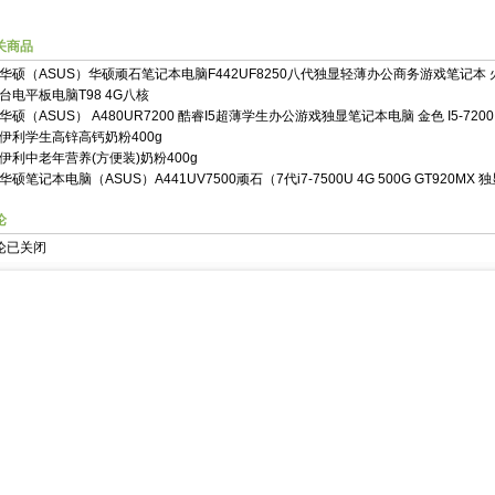
关商品
华硕（ASUS）华硕顽石笔记本电脑F442UF8250八代独显轻薄办公商务游戏笔记本
台电平板电脑T98 4G八核
华硕（ASUS） A480UR7200 酷睿I5超薄学生办公游戏独显笔记本电脑 金色 I5-7200 
伊利学生高锌高钙奶粉400g
伊利中老年营养(方便装)奶粉400g
华硕笔记本电脑（ASUS）A441UV7500顽石（7代i7-7500U 4G 500G GT920MX 
论
论已关闭