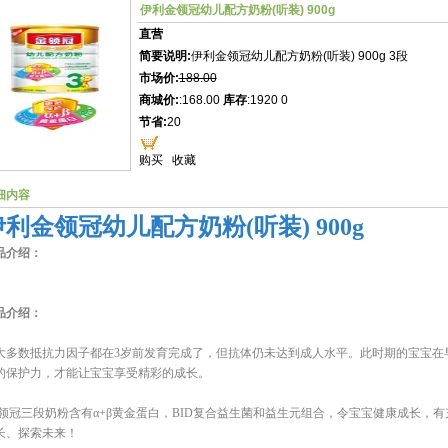
伊利金领冠幼儿配方奶粉(听装) 900g
直营
简要说明:
伊利金领冠幼儿配方奶粉(听装) 900g 3段
市场价:
188.00
商城价:
:168.00
库存
:1920 0
节省:
20
购买
收藏
细内容
伊利金领冠幼儿配方奶粉(听装) 900g
品介绍：
品介绍：
大多数抵抗力因子都在3岁前发育完成了，但抗体仍未达到成人水平。此时期的宝宝在
的保护力，才能让宝宝享受精彩的成长。
领冠三段奶粉含有α+β黄金蛋白，BID复合益生菌和益生元组合，令宝宝健康成长，有
长、探索未来！