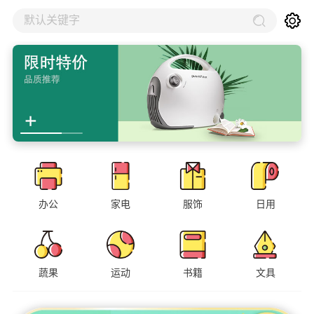
默认关键字
办公
家电
服饰
日用
蔬果
运动
书籍
文具