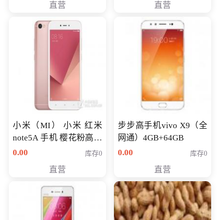
直营
直营
NV930-2G独
小米（MI） 小米 红米
步步高手机vivo X9（全
note5A 手机 樱花粉高配
网通）4GB+64GB
版 全网通(3G+32G)
0.00
0.00
库存0
库存0
直营
直营