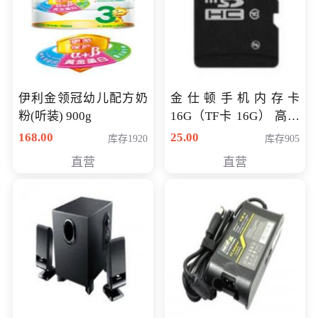
伊利金领冠幼儿配方奶
金仕顿手机内存卡
粉(听装) 900g
16G（TF卡 16G） 高速
卡 CLASS 10
168.00
25.00
库存1920
库存905
直营
直营