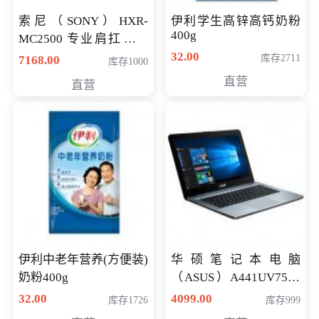
索尼（SONY）HXR-
伊利学生高锌高钙奶粉
400g
MC2500 专业肩扛式存
储卡全高清摄录一体机
32.00
库存2711
7168.00
库存1000
婚庆 直播 团拜会 专业高
直营
直营
清入门级摄像机
伊利中老年营养(方便装)
华硕笔记本电脑
奶粉400g
（ASUS）A441UV7500
顽石（7代i7-7500U 4G
32.00
4099.00
库存1726
库存999
500G GT920MX 独显）