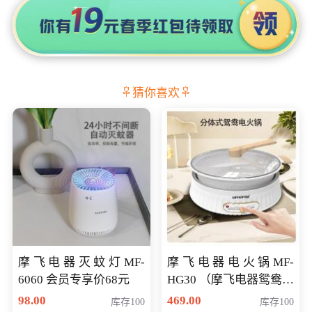
猜你喜欢
摩飞电器灭蚊灯MF-
摩飞电器电火锅MF-
6060 会员专享价68元
HG30 （摩飞电器鸳鸯锅
MF-HG30 ） 会员专享价
98.00
469.00
库存100
库存100