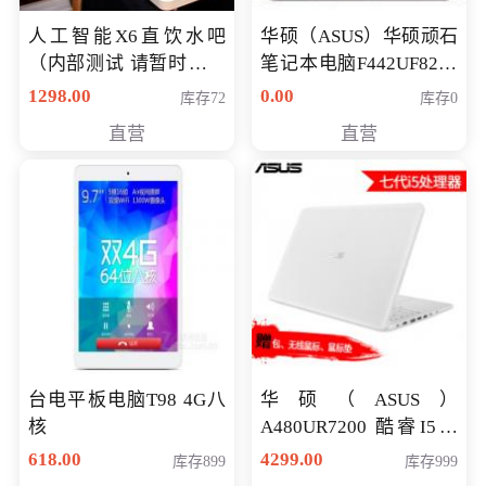
人工智能X6直饮水吧
华硕（ASUS）华硕顽石
（内部测试 请暂时不要
笔记本电脑F442UF8250
购买）
八代独显轻薄办公商务
1298.00
0.00
库存72
库存0
游戏笔记本 火爆推荐
直营
直营
台电平板电脑T98 4G八
华硕（ASUS）
核
A480UR7200 酷睿I5超
薄学生办公游戏独显笔
618.00
4299.00
库存899
库存999
记本电脑 金色 I5-7200