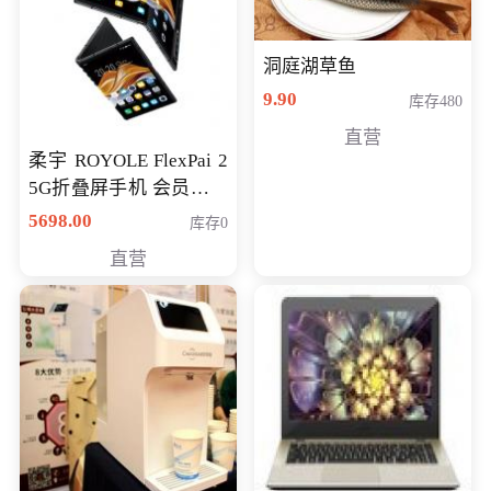
洞庭湖草鱼
9.90
库存480
直营
柔宇 ROYOLE FlexPai 2
5G折叠屏手机 会员专享
购买价格 4998元
5698.00
库存0
直营